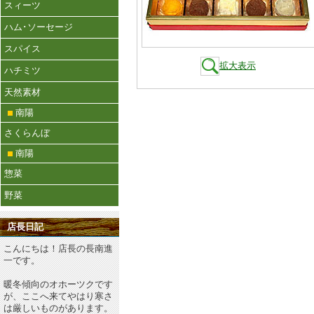
スィーツ
ハム･ソーセージ
スパイス
拡大表示
ハチミツ
天然素材
南陽
さくらんぼ
南陽
惣菜
野菜
店長日記
こんにちは！店長の長南進
一です。
暖冬傾向のオホーツクです
が、ここへ来てやはり寒さ
は厳しいものがあります。