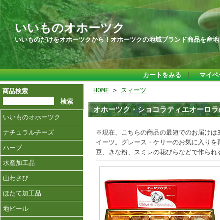
いいものオホーツク
いいものだけをオホーツクから！オホーツクの地域ブランド商品を産地
カートをみる
｜
マイペ
HOME
>
スィーツ
商品検索
オホーツク・ショコラティエオーロ
いいものオホーツク
ナチュラルチーズ
※現在、こちらの商品の最短でのお届けは
イーツ。グレース・ケリーのお気に入りを
ハーブ
豆、きな粉、スミレの花びらなどで作られ
水産加工品
山わさび
ほたて加工品
地ビール