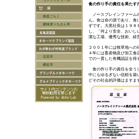
食の作り手の責任を果たす
ノースプレインファームの
ん。食は命の源であり、食
ずです。大黒社長は１９８
し、「何より安全、おいし
潔な工場、優秀な技術、経
２００１年には牧草地への
４年には畜産物及び加工食
での一貫した有機認証を得
食の作り手の責任を全うし
中にもゆるぎない信頼を築
どその社会的評価はますま