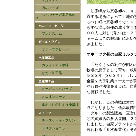
知床岬から宗谷岬へ、４０
置する場所によって土地の
っぺ）町は宗谷岬まで１６
らす低温は畑作の成り立ち
００人に対して乳牛は１２
ァームはこの興部町におい
きました。
オホーツク初の自家ミルク
「たくさんの乳牛が飼われ
牧場の息子として育ち、牧
９８８年（S６３年）、オ
全量を大手乳業メーカーが
や行政や法律をまえに、自
な挑戦でした。
しかし、この挑戦はオホー
点になりました。低温殺菌
ーグルトの製造販売、直営
どの姉妹店の多店展開。２
しました。自家プラントか
言われる「６次産業化」そ