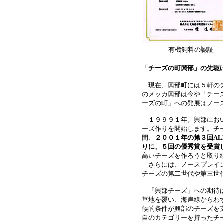
有機飼料の認証
「チーズの町興部」の先駆
現在、興部町には５軒のチ
のメッカ興部は今や「チー
ーズの町」への発展はノー
１９９９１年。興部におい
ーズ作りを開始します。チ
間、
２００１年の第３回AL
りに、５回の優秀賞を受賞
高いチーズを作ろうと取り
さらには、ノースプレイン
チーズの第二世代や第三世
「興部チーズ」への期待は
草地を覆い、海岸線からわ
候的条件が興部のチーズを
自のカテゴリーを持ったチ