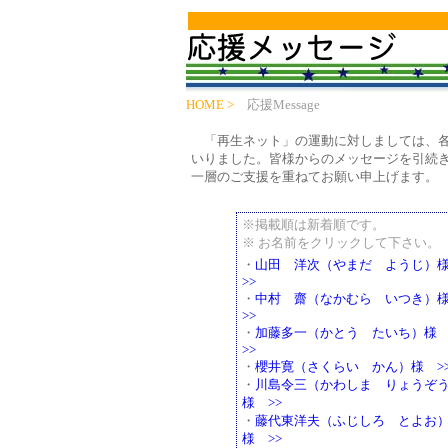
HOME >
応援Message
「再生ネット」の運動に対しましては、各
いりました。皆様からのメッセージを引続
一層のご支援を重ねてお願い申上げます。
※掲載順は新着順です。
※ お名前をクリックして下さい。
・
山田 洋次（やまだ ようじ
>>
・
中村 齋（なかむら いつき
>>
・
加藤多一（かとう たいち）
>>
・
櫻井寛（さくらい かん）様 >
・
川島令三（かわしま りょうぞ
様 >>
・
藤代東洋夫（ふじしろ とよお
様 >>