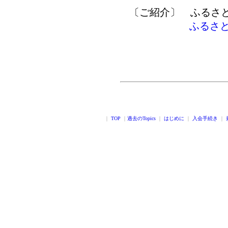
〔ご紹介〕
ふるさと
ふるさと
｜
TOP
｜
過去のTopics
｜
はじめに
｜
入会手続き
｜