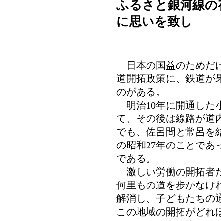
ふるさと銀河線の
に思いを致し
日本の国益のためだけ
道開拓政策に、鉄道が
のがある。
明治10年に開通した
て、その後は線路が道
でも、佐呂間と常呂を
の昭和27年のことであ
である。
激しい労働の開拓者た
何里もの道を歩かなけ
解消し、子どもたちの
この地域の開拓がどれ