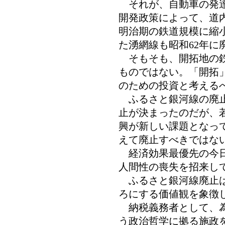
それが、自動車の発達
開発政策によって、道
明治期の鉄道規模に縮
た湧網線も昭和62年に
そもそも、開拓地の鉄
ものではない。「開拓
のための投資と考える
ふるさと銀河線の廃止
止が決まったのだが、
興が新しい課題となっ
えて廃止すべきではな
経済効果最優先の今日
人間性の喪失を招来し
ふるさと銀河線廃止は
ろにする価値観を象徴
納税義務者として、為
う政治哲学に拠る施政