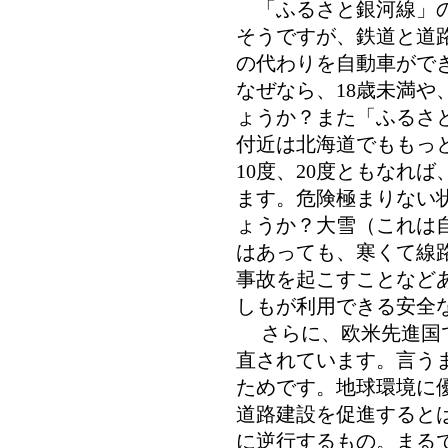
「ふるさと銀河線」の
そうですが、鉄道と道
の代わりを自動車がで
なぜなら、18歳未満や
ょうか？また「ふるさ
付近は北海道でももっ
10度、20度ともなれ
ます。危険極まりない
ょうか？大雪（これは
はあっても、寒くて線
事故を起こすことなど
しもが利用できる安全
さらに、欧米先進国で
直されています。言う
ためです。地球環境に
道路建設を促進すると
に逆行するもの。まる